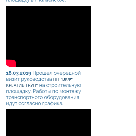
18.03.2019
Прошел очередной
визит руководства
ПП "ВКФ"
на строительную
КРЕАТИВ ГРУП"
площадку. Работы по монтажу
транспортного оборудования
идут согласно графика.