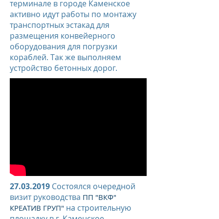
терминале в городе Каменское
активно идут работы по монтажу
транспортных эстакад для
размещения конвейерного
оборудования для погрузки
кораблей. Так же выполняем
устройство бетонных дорог.
27.03.2019
Состоялся очередной
визит руководства
ПП "ВКФ"
на строительную
КРЕАТИВ ГРУП"
площадку в г. Каменское.