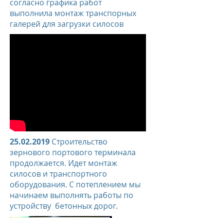
согласно графика работ
выполнила монтаж транспорных
галерей для загрузки силосов
25.02.2019
Строительство
зернового портового терминала
продолжается. Идет монтаж
силосов и транспортного
оборудования. С потеплением мы
начинаем выполнять работы по
устройству бетонных дорог.