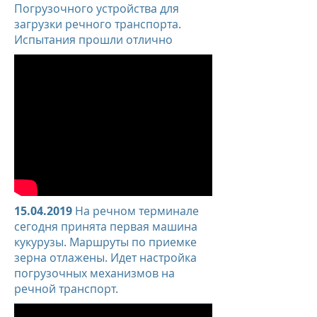
Погрузочного устройства для
загрузки речного транспорта.
Испытания прошли отлично
15.04.2019
На речном терминале
сегодня принята первая машина
кукурузы. Маршруты по приемке
зерна отлажены. Идет настройка
погрузочных механизмов на
речной транспорт.