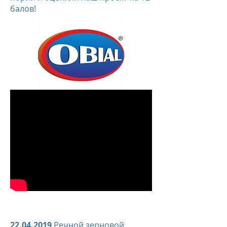
балов!
22.04.2019
Речной зерновой