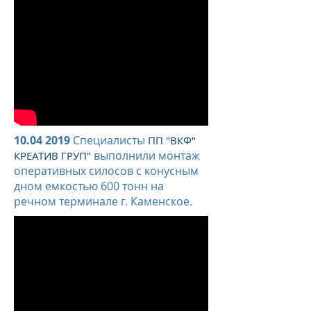
10.04 2019
Специалисты
ПП "ВКФ"
выполнили монтаж
КРЕАТИВ ГРУП"
оперативных силосов с конусным
дном емкостью 600 тонн на
речном терминале г. Каменское.