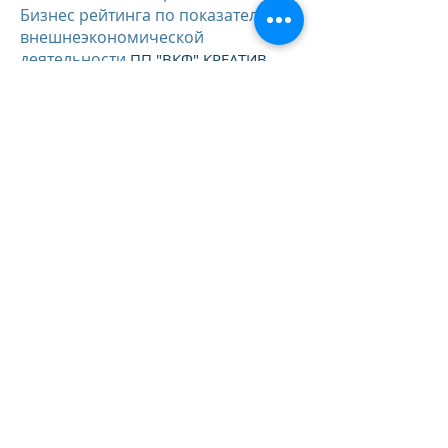
Бизнес рейтинга по показателям
внешнеэкономической
деятельности
ПП "ВКФ" КРЕАТИВ
признан Лидером 2017 года,
ГРУП"
как импортер оцинкованной стали.
Мы заняли шестое место среди
импортеров стали в Украине
19.02.2019
Состоялся очередной
инспекционный визит руководства
на наш объект