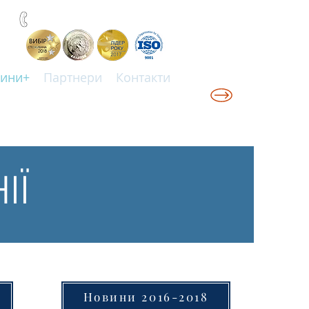
+38(067)0001777
ини+
Партнери
Контакти
ІЇ
Новини 2016-2018