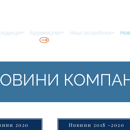
родукція+
Будівництво+
Наші розробоки+
Нов
КІЙ ТЕХНОЛОГІЇ
ОВИНИ КОМПАН
вини 2020
Новини 2018 -2020