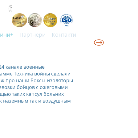
+38(067)0001777
ини+
Партнери
Контакти
24 канале военные
амме Техника войны сделали
аж про наши Боксы-изоляторы
евозки бойцов с ожеговыми
ью таких капсул больних
ак наземным так и воздушным