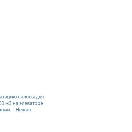
уатацию силосы для
00 м3 на элеваторе
нии. г Нежин