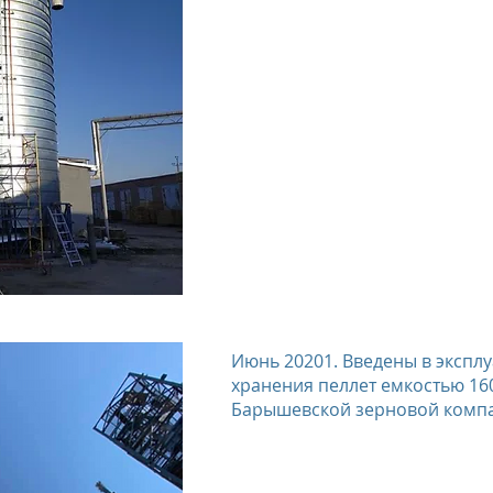
Июнь 20201. Введены в экспл
хранения пеллет емкостью 16
Барышевской зерновой компа