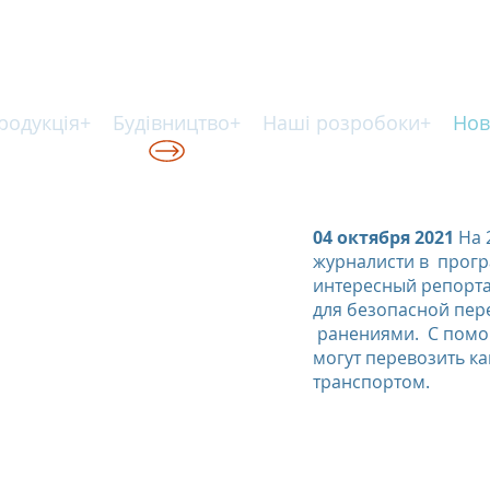
родукція+
Будівництво+
Наші розробоки+
Нов
КІЙ ТЕХНОЛОГІЇ
04 октября 2021
На 
журналисти в прогр
интересный репорт
для безопасной пер
ранениями. С помощ
могут перевозить к
транспортом.