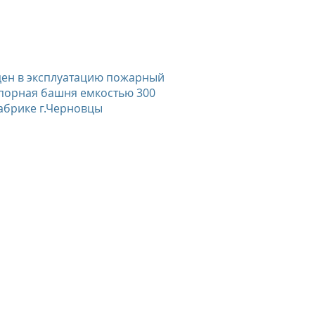
ден в эксплуатацию пожарный
апорная башня емкостью 300
абрике г.Черновцы