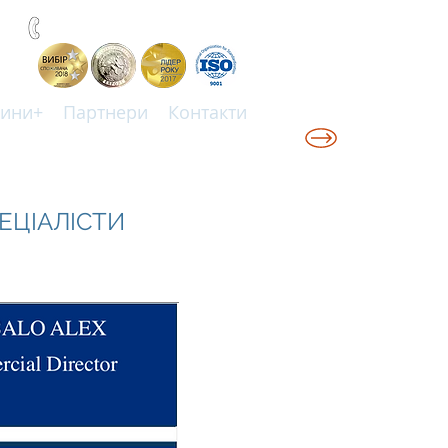
+38(067)0001777
ини+
Партнери
Контакти
ЕЦІАЛІСТИ