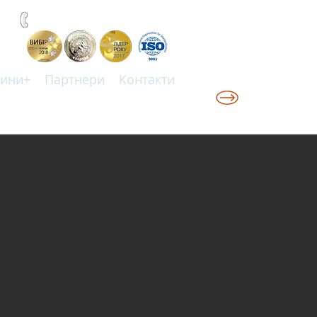
+38(067)0001777
ини+
Партнери
Контакти