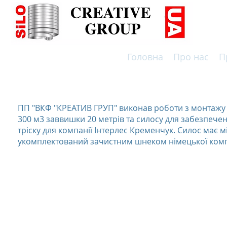
Головна
Про нас
П
ВИРОБНИЦТВО СИЛОСІВ ТА РЕЗЕРВУАРІВ ПО НІМЕЦЬ
ПП "ВКФ "КРЕАТИВ ГРУП" виконав роботи з монтажу в
300 м3 заввишки 20 метрів та силосу для забезпече
тріску для компанії Інтерлес Кременчук. Силос має мі
укомплектований зачистним шнеком німецької комп