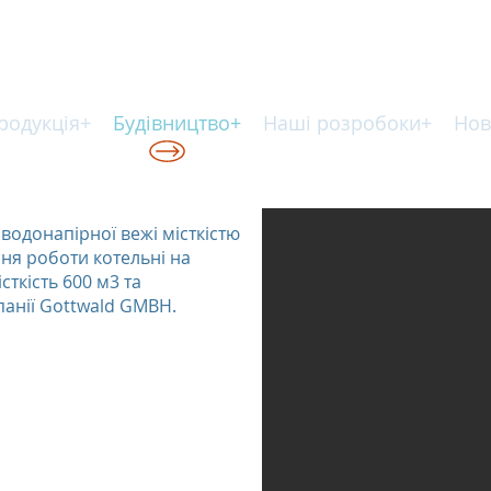
родукція+
Будівництво+
Наші розробоки+
Нов
КІЙ ТЕХНОЛОГІЇ
одонапірної вежі місткістю
ння роботи котельні на
сткість 600 м3 та
анії Gottwald GMBH.