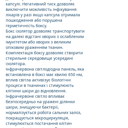
капсулі. Негативний тиск дозволяє
виключити можливість інфікування
лікарів у разі якщо капсула отримала
пошкодження або порушена
герметичність боксу.
Бокс ізолятор дозволяє транспортувати
на далекі відстані хворих з ослабленим
імунітетом або хворих з великим
опіковим ураженням тканин.
Комплектація боксу дозволяє створити
стерильне середовище усередині
ізолятора.
Інфрачервона світлодіодна панель, яка
встановлена ​​в боксі має хвилю 650 нм,
вплив світла активізує біологічні
процеси в тканинах і стимулюють
клітини шкіри до відновлення.
Інфрачервоне світло впливає
безпосередньо на уражені ділянки
шкіри, знищуючи бактерії,
нормалізується робота сaльних залоз,
покращується мікроциркуляція,
стимулюється постачання клітин