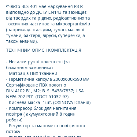
Фільтр BLS 401 має маркування P3 R
відповідно до ДСТУ EN143 та захищає
від твердих та рідких, радіоактивних та
токсичних частинок та мікроорганізмів
(наприклад: пил, дим, туман, масляні
тумани, бактерії, віруси, суперечки, а
також ензими).
ТЕХНІЧНИЙ ОПИС І КОМПЛЕКТАЦІЯ:
- Носилки ручні полегшені (за
бажанням замовника)
- Матрац з ПВХ тканини
- Герметична капсула 2000х600х690 мм
Сертифіковане ПВХ полотно
DIN 4102 B1, M2; B. S. 5438/7837; USA
NFPA 702 РП1 (ГОСТ
51032-97)
- Киснева маска -1шт. (OXINOVA Іспанія)
- Компресор блок для нагнітання
повітря ( акумуляторний 8 годин
роботи)
- Регулятор та манометр повітряного
потоку