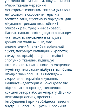
ураженої шкіри киснем. Лікування ран
м'яких тканин червоним
монохроматизованим світлом (600-680
нм) дозволяє скоротити терміни
госпіталізації, ефективно підходить для
лікування тривало незагойних і
опікових ран, трофічних виразок.
Панель синього світлодіодного кольору,
яка також встановлена ​​в капсулі з
довжиною хвилі 470 нм, має
аналгетичний і антибактеріальний
ефект, покращує капілярний кровотік,
стимулює проліферацію епітелію і
сполучної тканини, підвищує
інтенсивність тканинного та місцевого
імунітету, тим самим відбувається більш
швидке заживлення. як наслідок –
скорочення термінів лікування.
Наявність адаптерів у боксі дозволяє
підключити хворого до кисневого
концентратора або до Апарату Штучної
Вентиляції Легких, провести
інтубування і при необхідності ввести
внутрішньовенно інфузійні розчини.