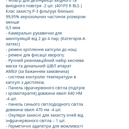
- Фільтр для дезінфекції вхідного та
вихідного повітря -2 шт. (401Р3 R BLS )
Клас захисту Р-3 фільтрує близько
99,95% аерозольних частинок розміром
менше
0,5 мкм
- Камеральні рукавички для
маніпуляцій від 2 до 4 пар; (Категорія-А
латекс)
- ремені кріплення капсули до нош;
- ремені для фіксації хворого;
- Ручний реанімаційний набір киснева
маска та дихальний ШВЛ апарат
АМБУ (за бажанням замовника)
- система контролю температури в
капсулі з дисплеєм;
- Панель іфрачервоного світла (підігрів
і хромотерапія) довжина хвилі 640 НМ
-4 шт.
- панель синього світлодіодного світла
довжина хвилі 470 нм -4 шт.
- Окуляри захисні для захисту очей від
інфрачервоного світла – 1 шт.
- Герметичні адапетри для можливості