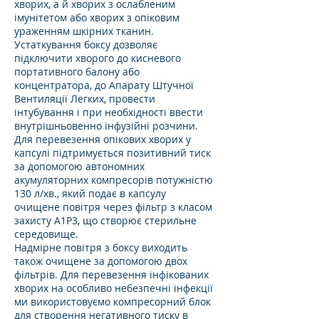
хворих, а й хворих з ослабленим
імунітетом або хворих з опіковим
ураженням шкірних тканин.
Устаткування боксу дозволяє
підключити хворого до кисневого
портативного балону або
концентратора, до Апарату Штучної
Вентиляції Легких, провести
інтубування і при необхідності ввести
внутрішньовенно інфузійні розчини.
Для перевезення опікових хворих у
капсулі підтримується позитивний тиск
за допомогою автономних
акумуляторних компресорів потужністю
130 л/хв., який подає в капсулу
очищене повітря через фільтр з класом
захисту А1Р3, що створює стерильне
середовище.
Надмірне повітря з боксу виходить
також очищене за допомогою двох
фільтрів. Для перевезення інфікованих
хворих на особливо небезпечні інфекції
ми використовуємо компресорний блок
для створення негативного тиску в