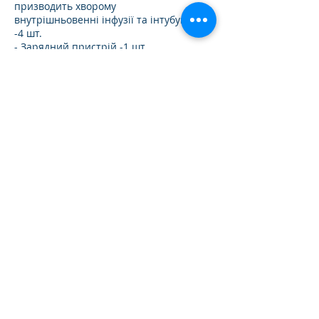
призводить хворому
внутрішньовенні інфузії та інтубування
-4 шт.
- Зарядний пристрій -1 шт.
- Адаптер для підключення
компрессорного блоку до
реанімобілю-1шт
- Комплект запасних мембран для
фільтрів.
- Сигналізація кнопка виклику лікаря
- Труба нержавіюча для жорсткості -
2шт.
- пластикові заглушки на рукавиці -9
шт.
Також ми можемо укомплектувати наш
бокс додатковим обладнанням:
- Портативним кисневим балоном
- Портативним аппартом ШВЛ.
- Монітором пацієнта
Вага боксу –12 кг.
Фильтр класс защиты Р3