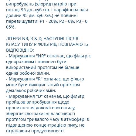
випробувань (хлорид натрію при
потоці 95 дм. куб./хв. і парафінова олія
долини 95 дм. куб./хв.) не повинні
перевищувати: P1 - 20%, P2 - 6%, P3 - 0
05%.
ЛІТЕРИ NR, R & D, НАСТУПНІ ПІСЛЯ
КЛАСУ ТИПУ P ФІЛЬТРІВ, ПОЗНАЧАЮТЬ
ВІДПОВІДНО:
- Маркування "NR" означає, що фільтр є
одноразовим і повинен бути
використаний протягом не більше
однієї робочої зміни.
- Маркування "R" означає, що фільтр
може бути використаний протягом
декількох робочих змін.
- Маркування "D" означає, що фільтр
пройшов випробування щодо
проникнення доломітового пилу,
зберігає свої захисні властивості
протягом тривалого часу в атмосфері з
підвищеною концентрацією пилу, не
втрачаючи продуктивності.