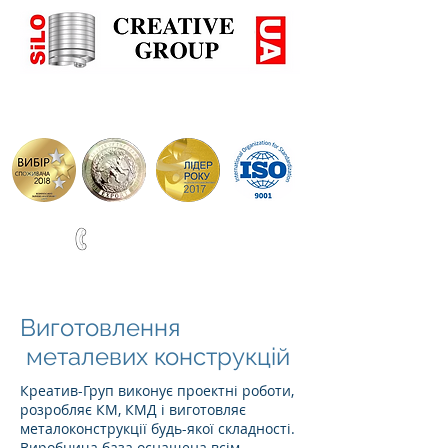
+38(067)0001777
ВИРОБНИЦТВО СИЛОСІВ ТА РЕЗЕРВУАРІВ ПО НІМЕЦЬ
Виготовлення
металевих конструкцій
Креатив-Груп виконує проектні роботи,
розробляє КМ, КМД і виготовляє
металоконструкції будь-якої складності.
Виробнича база оснащена всім